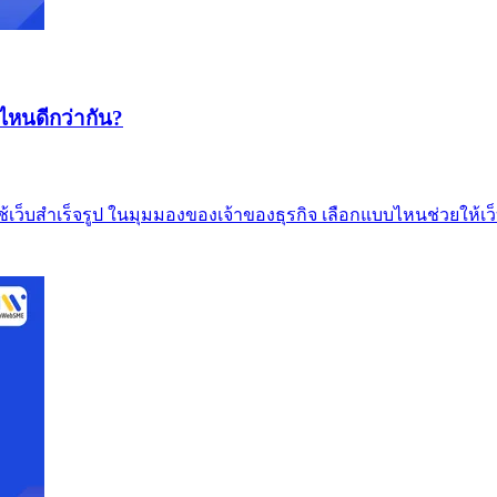
บไหนดีกว่ากัน?
้เว็บสำเร็จรูป ในมุมมองของเจ้าของธุรกิจ เลือกแบบไหนช่วยให้เว