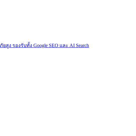
สูง รองรับทั้ง Google SEO และ AI Search