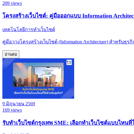
209 views
โครงสร้างเว็บไซต์: คู่มือออกแบบ Information Archit
เทคโนโลยีการทำเว็บไซต์
คู่มือวางโครงสร้างเว็บไซต์ (Information Architecture) สำหรับ
อ่านต่อ
9 มิถุนายน 2569
169 views
รับทำเว็บไซต์กรุงเทพ SME: เลือกทำเว็บไซต์แบบไหนที่ใ