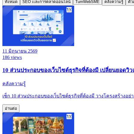
ทั้งหมด
SEO เเละการตลาดออนไลน์
TumWebSME
คลังความรู้
ตัว
11 มิถุนายน 2569
186 views
10 ส่วนประกอบของเว็บไซต์ธุรกิจที่ต้องมี เปลี่ยนยอดว
คลังความรู้
เช็ก 10 ส่วนประกอบของเว็บไซต์ธุรกิจที่ต้องมี วางโครงสร้างอย่า
อ่านต่อ