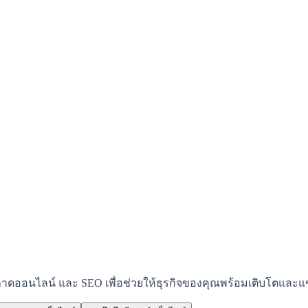
าดออนไลน์ และ SEO เพื่อช่วยให้ธุรกิจของคุณพร้อมเติบโตและแ