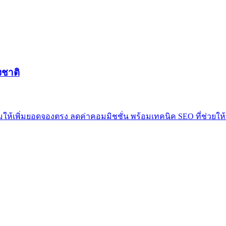
งชาติ
มให้เพิ่มยอดจองตรง ลดค่าคอมมิชชั่น พร้อมเทคนิค SEO ที่ช่วยให้ท