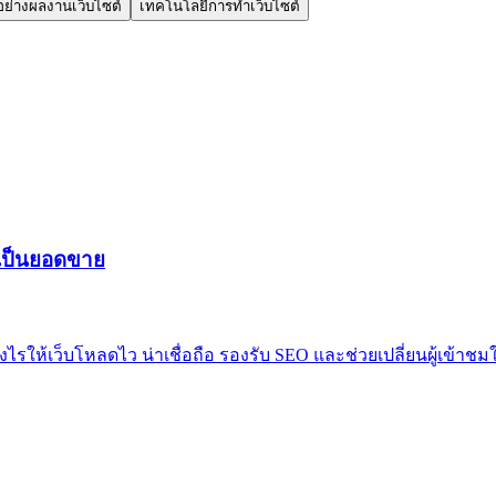
อย่างผลงานเว็บไซต์
เทคโนโลยีการทำเว็บไซต์
ิวเป็นยอดขาย
งไรให้เว็บโหลดไว น่าเชื่อถือ รองรับ SEO และช่วยเปลี่ยนผู้เข้าชม