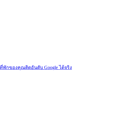
ี่พักของคุณติดอันดับ Google ได้จริง