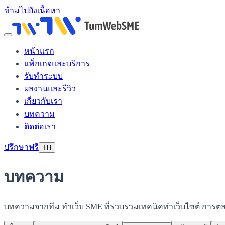
ข้ามไปยังเนื้อหา
หน้าแรก
แพ็กเกจและบริการ
รับทำระบบ
ผลงานและรีวิว
เกี่ยวกับเรา
บทความ
ติดต่อเรา
ปรึกษาฟรี
TH
บทความ
บทความจากทีม ทำเว็บ SME ที่รวบรวมเทคนิคทำเว็บไซต์ การตล