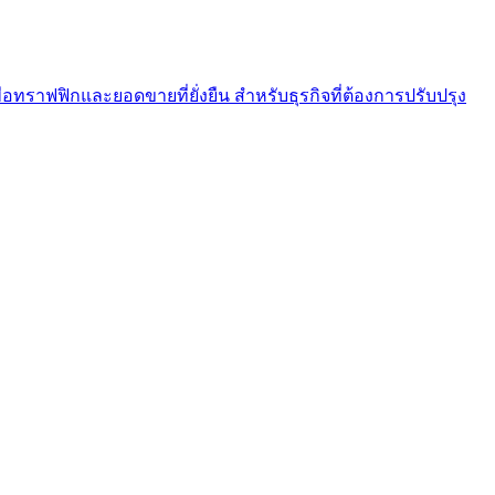
ทราฟฟิกและยอดขายที่ยั่งยืน สำหรับธุรกิจที่ต้องการปรับปรุง