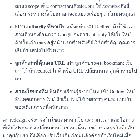
ตกลง scope เซ็น contract จนถึงส่งมอบ ใช้เวลาสองถึงสี่
เดือน ระหว่างนี้เว็บเก่าอาจจะแย่ลงเรื่อยๆ ถ้าไม่มีคนดูแล
SEO authority ที่หายไป
แม้จะทำ 301 Redirect ดี ก็ใช้เวลา
สามถึงหกเดือนกว่า Google จะถ่าย authority ให้เว็บใหม่
ถ้าเว็บเก่า rank อยู่หน้าแรกสำหรับคีย์เวิร์ดสำคัญ คุณอาจ
เสียตำแหน่งไปชั่วคราว
ลูกค้าเก่าที่คุ้นเคย URL เก่า
ลูกค้าบางคน bookmark เว็บ
เก่าไว้ ถ้า redirect ไม่ดี หรือ URL เปลี่ยนหมด ลูกค้าหายไป
เลย
ภาระใจของทีม
ทีมต้องเรียนรู้ระบบใหม่ เข้าใจ flow ใหม่
อัปเดตเอกสารใหม่ ถ้าเว็บใหม่ใช้ platform คนละแบบกับ
ของเดิม ภาระนี้หนักมาก
ค่า redesign จริงๆ จึงไม่ใช่แค่ค่าทำเว็บ แต่รวมเวลาและโอกาส
ที่เสียไประหว่างเปลี่ยนผ่านด้วย เหตุนี้หลายเจ้าของธุรกิจที่กลับ
มาคุยกับเรา ถึงเลือกปรับเว็บเดิมก่อน แล้วค่อยทำเว็บใหม่เมื่อ