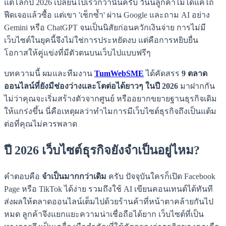
แต่โลกปี 2026 เปลี่ยนไปเร็วกว่านั้นครับ วันนี้ลูกค้าไม่ได้แค่ไถ
ฟีดเจอแล้วซื้อ แต่เขา 'เช็กซ้ำ' ผ่าน Google และถาม AI อย่าง
Gemini หรือ ChatGPT จนเป็นนิสัยก่อนควักเงินจ่าย การไม่มี
เว็บไซต์ในยุคนี้จึงไม่ใช่การประหยัดงบ แต่คือการหยิบยื่น
โอกาสให้คู่แข่งที่มีตัวตนบนเว็บไปแบบฟรีๆ
บทความนี้ ผมและทีมงาน
TumWebSME
ได้คัดสรร
9 ตลาด
ออนไลน์ที่ยังมีช่องว่างและโตต่อได้ยาวๆ ในปี 2026
มาฝากกัน
ไม่ว่าคุณจะเริ่มสร้างตัวจากศูนย์ หรืออยากขยายฐานธุรกิจเดิม
ให้แกร่งขึ้น นี่คือเหตุผลว่าทำไมการมีเว็บไซต์ธุรกิจถึงเป็นแต้ม
ต่อที่คุณไม่ควรพลาด
ปี 2026 เว็บไซต์ธุรกิจยังจำเป็นอยู่ไหม?
คำตอบคือ
จำเป็นมากกว่าเดิม
ครับ ปัจจุบันใครก็เปิด Facebook
Page หรือ TikTok ได้ง่าย รวมถึงใช้ AI เขียนคอนเทนต์ได้ทันที
ส่งผลให้ตลาดออนไลน์เต็มไปด้วยร้านค้าที่หน้าตาคล้ายกันไป
หมด ลูกค้าจึงแยกแยะความน่าเชื่อถือได้ยาก เว็บไซต์ที่เป็น